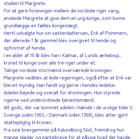
staden til Margrete.
For at gøre foreningen mellem de nordiske riger varig,
ønskede Margrete at give dem en ung konge, som kunne
grundlægge en fælles kongeslægt.
Hertil udvalgte hun sin søsterdattersøn, Erik af Pommern,
der allerede 7 år gammel blev overgivet til hende og
opfostret af hende.
I en alder af 15 år blev han i Kalmar, af Lunds ærkebisp,
kronet til konge over alle tre riger under et.
Talrige nordiske stormænd overværede kroningen.
Margrete vedblev at lede regeringen, også efter at Erik var
blevet myndig. Han fandt sig gerne i hendes ledelse.
Adelen bøjede sig overalt for dronningen. Hun styrede
rigerne ved underordnede tjenestemænd.
Alt gods, der var kommet adelen i hænde i de urolige tider (i
Sverige siden 1363, i Danmark siden 1368), blev atter gjort
skattepligtig til kronen.
Fra sine brevgemmer på Kalundborg Slot, fremdrog hun
mange skøder og pantebreve for at påvise hvad der havde