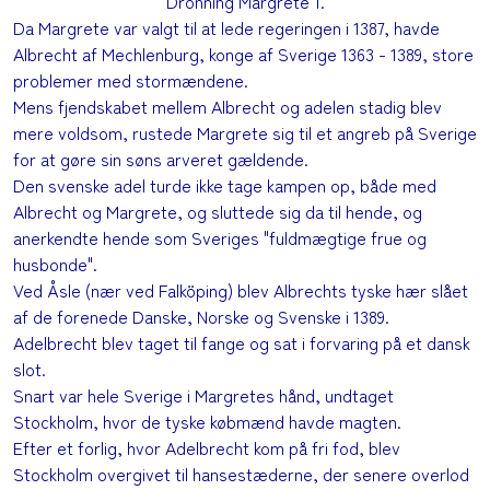
Dronning Margrete 1.
Da Margrete var valgt til at lede regeringen i 1387, havde
Albrecht af Mechlenburg, konge af Sverige 1363 - 1389, store
problemer med stormændene.
Mens fjendskabet mellem Albrecht og adelen stadig blev
mere voldsom, rustede Margrete sig til et angreb på Sverige
for at gøre sin søns arveret gældende.
Den svenske adel turde ikke tage kampen op, både med
Albrecht og Margrete, og sluttede sig da til hende, og
anerkendte hende som Sveriges "fuldmægtige frue og
husbonde".
Ved Åsle (nær ved Falköping) blev Albrechts tyske hær slået
af de forenede Danske, Norske og Svenske i 1389.
Adelbrecht blev taget til fange og sat i forvaring på et dansk
slot.
Snart var hele Sverige i Margretes hånd, undtaget
Stockholm, hvor de tyske købmænd havde magten.
Efter et forlig, hvor Adelbrecht kom på fri fod, blev
Stockholm overgivet til hansestæderne, der senere overlod