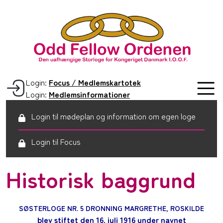
Login:
Focus / Medlemskartotek
Login:
Medlemsinformationer
Login til mødeplan og information om egen loge
Login til Focus
Historisk baggrund
SØSTERLOGE NR. 5 DRONNING MARGRETHE, ROSKILDE
blev stiftet den 16. juli 1916 under navnet