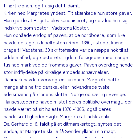
tilhørt kronen, og fik sig det tildømt.
Kirken nød Margretes yndest. Tit skænkede hun store gaver.
Hun gjorde at Birgitta blev kanoniseret, og selv lod hun sig
indskrive som søster i Vadstena Kloster.
Hun opnåede endog af paven, at de nordboere, som ikke
havde deltaget i Jubelfesten i Rom i 1390, i stedet kunne
drage til Vadstena. 30 skriftefædre var da næppe nok til at
uddele aflad, og klosterets rigdom forøgedes med mange
tusinde mark ved de frommes gaver. Paven overdrog hende
stor indflydelse på kirkelige embedsudnævnelser.
Danmark havde overvægten i unionen. Margrete satte
mange af sine tro danske, eller indvandrede tyske
adelsmænd på kronens slotte i Norge og særlig i Sverige.
Hansestæderne havde mistet deres politiske overmagt, der
havde været på sit højeste 1370 -1385, også deres
handelsrettigheder søgte Margrete at indskrænke.
Da Gerhard d. 6. faldt på et ditmarskertogt, syntes det
endda, at Margrete skulle få Sønderjylland i sin magt.