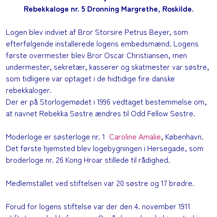
Rebekkaloge nr. 5 Dronning Margrethe, Roskilde.
Logen blev indviet af Bror Storsire Petrus Beyer, som
efterfølgende installerede logens embedsmænd. Logens
første overmester blev Bror Oscar Christiansen, men
undermester, sekretær, kasserer og skatmester var søstre,
som tidligere var optaget i de hidtidige fire danske
rebekkaloger.
Der er på Storlogemødet i 1996 vedtaget bestemmelse om,
at navnet Rebekka Søstre ændres til Odd Fellow Søstre.
Moderloge er søsterloge nr. 1
Caroline Amalie
,
København.
Det første hjemsted blev logebygningen i Hersegade, som
broderloge nr. 26
Kong Hroar
stillede til rådighed.
Medlemstallet ved stiftelsen var 20 søstre og 17 brødre.
Forud for logens stiftelse var der den 4. november 1911