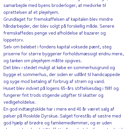
samarbejde med byens broderloger, at medvirke til
oprettelsen af et plejehjem.
Grundlaget for fremskaffelsen af kapitalen blev mindre
håndarbejder, der blev solgt på forskellig måde. Senere
fremskaffedes penge ved afholdelse af bazarer og
loppetorv.
Selv om beløbet i fondens kapital voksede pænt, steg
priserne for større byggerier forholdsmæssigt endnu mere,
og tanken om plejehjem måtte opgives.
Det blev i stedet muligt at købe en sommerhusgrund og
bygge et sommerhus, der siden er udlånt til handicappede
og syge mod betaling af forbrug af strøm og vand.
Huset blev indviet på logens 65-års stiftelsesdag i 1981 og
fungerer fint trods stigende udgifter til skatter og
vedligeholdelse.
En god indtægtskilde har i mere end 40 år været salg af
pølser på Roskilde Dyrskue. Salget forestås af søstre med
god hjælp af brødre og familiemedlemmer, og er uden