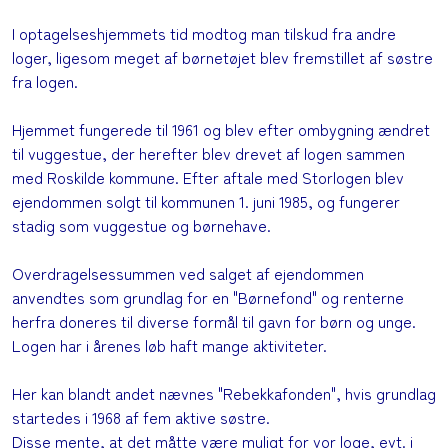
I optagelseshjemmets tid modtog man tilskud fra andre
loger, ligesom meget af børnetøjet blev fremstillet af søstre
fra logen.
Hjemmet fungerede til 1961 og blev efter ombygning ændret
til vuggestue, der herefter blev drevet af logen sammen
med Roskilde kommune. Efter aftale med Storlogen blev
ejendommen solgt til kommunen 1. juni 1985, og fungerer
stadig som vuggestue og børnehave.
Overdragelsessummen ved salget af ejendommen
anvendtes som grundlag for en "Børnefond" og renterne
herfra doneres til diverse formål til gavn for børn og unge.
Logen har i årenes løb haft mange aktiviteter.
Her kan blandt andet nævnes "Rebekkafonden", hvis grundlag
startedes i 1968 af fem aktive søstre.
Disse mente, at det måtte være muligt for vor loge, evt. i