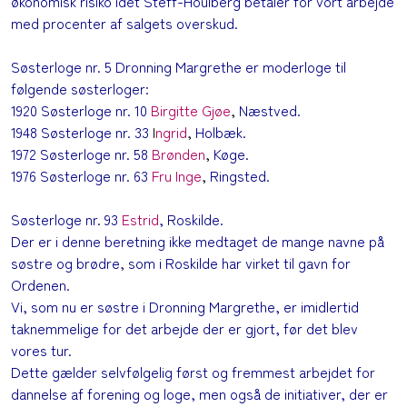
økonomisk risiko idet Steff-Houlberg betaler for vort arbejde
med procenter af salgets overskud.
Søsterloge nr. 5 Dronning Margrethe er moderloge til
følgende søsterloger:
1920 Søsterloge nr. 10
Birgitte Gjøe
,
Næstved.
1948 Søsterloge nr. 33
I
ngrid
,
Holbæk.
1972 Søsterloge nr. 58
Brønden
,
Køge.
1976 Søsterloge nr. 63
Fru Inge
,
Ringsted.
2
Søsterloge nr. 93
Estrid
, Roskilde.
Der er i denne beretning ikke medtaget de mange navne på
søstre og brødre, som i Roskilde har virket til gavn for
Ordenen.
Vi, som nu er søstre i Dronning Margrethe, er imidlertid
taknemmelige for det arbejde der er gjort, før det blev
vores tur.
Dette gælder selvfølgelig først og fremmest arbejdet for
dannelse af forening og loge, men også de initiativer, der er