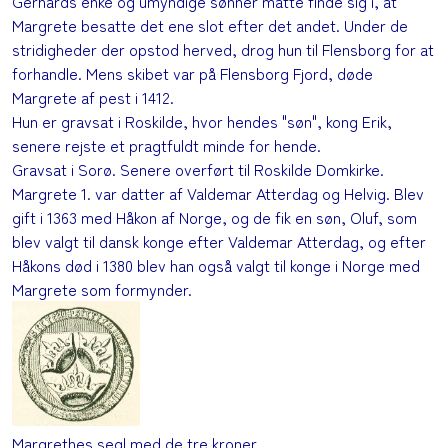
Gerhards enke og umyndige sønner måtte finde sig i, at
Margrete besatte det ene slot efter det andet. Under de
stridigheder der opstod herved, drog hun til Flensborg for at
forhandle. Mens skibet var på Flensborg Fjord, døde
Margrete af pest i 1412.
Hun er gravsat i Roskilde, hvor hendes "søn", kong Erik,
senere rejste et pragtfuldt minde for hende.
Gravsat i Sorø. Senere overført til Roskilde Domkirke.
Margrete 1. var datter af Valdemar Atterdag og Helvig. Blev
gift i 1363 med Håkon af Norge, og de fik en søn, Oluf, som
blev valgt til dansk konge efter Valdemar Atterdag, og efter
Håkons død i 1380 blev han også valgt til konge i Norge med
Margrete som formynder.
Margrethes segl med de tre kroner.