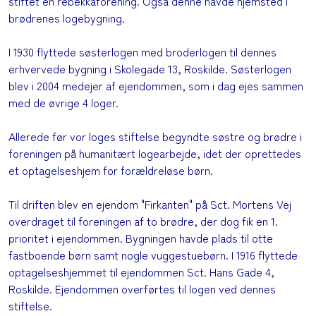
stiftet en rebekkaforening.
Også denne havde hjemsted i
brødrenes logebygning.
I 1930 flyttede søsterlogen med broderlogen til dennes
erhvervede bygning i Skolegade 13, Roskilde. Søsterlogen
blev i 2004 medejer af ejendommen, som i dag ejes sammen
med de øvrige 4 loger.
Allerede før vor loges stiftelse begyndte søstre og brødre i
foreningen på humanitært logearbejde, idet der oprettedes
et optagelseshjem for forældreløse børn.
Til driften blev en ejendom "Firkanten" på Sct. Mortens Vej
overdraget til foreningen af to brødre, der dog fik en 1.
prioritet i ejendommen. Bygningen havde plads til otte
fastboende børn samt nogle vuggestuebørn. I 1916 flyttede
optagelseshjemmet til ejendommen Sct. Hans Gade 4,
Roskilde. Ejendommen overførtes til logen ved dennes
stiftelse.